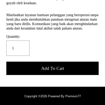
goyah oleh keadaan.
Manfaatkan layanan bantuan pelanggan yang beroperasi tanpa
henti jika anda membutuhkan panduan mengenai aturan main
yang baru dirilis. Komunikasi yang baik akan menghindarkan
anda dari kesalahan fatal akibat salah paham aturan.
Quantity:
Add To Cart
Copyright ©2026 Powered By Premium77