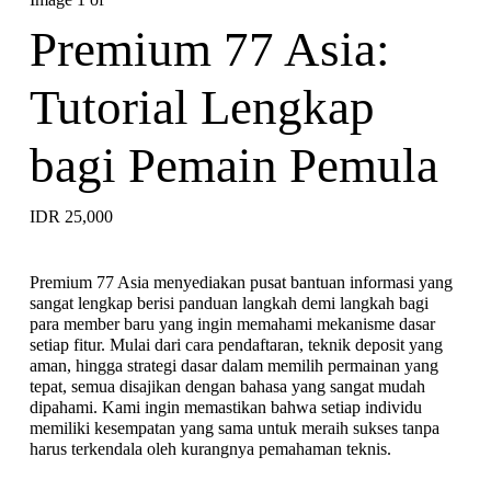
Premium 77 Asia:
Tutorial Lengkap
bagi Pemain Pemula
IDR 25,000
Premium 77
Asia menyediakan pusat bantuan informasi yang
sangat lengkap berisi panduan langkah demi langkah bagi
para member baru yang ingin memahami mekanisme dasar
setiap fitur. Mulai dari cara pendaftaran, teknik deposit yang
aman, hingga strategi dasar dalam memilih permainan yang
tepat, semua disajikan dengan bahasa yang sangat mudah
dipahami. Kami ingin memastikan bahwa setiap individu
memiliki kesempatan yang sama untuk meraih sukses tanpa
harus terkendala oleh kurangnya pemahaman teknis.