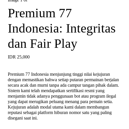
Premium 77
Indonesia: Integritas
dan Fair Play
IDR 25,000
Premium 77
Indonesia menjunjung tinggi nilai kejujuran
dengan memastikan bahwa setiap putaran permainan berjalan
secara acak dan murni tanpa ada campur tangan pihak dalam.
Sistem kami telah mendapatkan sertifikasi resmi yang
menjamin tidak adanya penggunaan bot atau program ilegal
yang dapat merugikan peluang menang para pemain setia.
Kejujuran adalah modal utama kami dalam membangun
reputasi sebagai platform hiburan nomor satu yang paling
disegani saat ini.