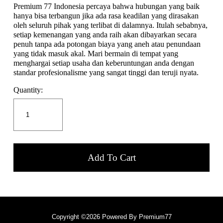
Premium 77 Indonesia
percaya bahwa hubungan yang baik
hanya bisa terbangun jika ada rasa keadilan yang dirasakan
oleh seluruh pihak yang terlibat di dalamnya. Itulah sebabnya,
setiap kemenangan yang anda raih akan dibayarkan secara
penuh tanpa ada potongan biaya yang aneh atau penundaan
yang tidak masuk akal. Mari bermain di tempat yang
menghargai setiap usaha dan keberuntungan anda dengan
standar profesionalisme yang sangat tinggi dan teruji nyata.
Quantity:
Add To Cart
Copyright ©2026 Powered By Premium77