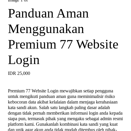
Panduan Aman
Menggunakan
Premium 77 Website
Login
IDR 25,000
Premium 77
Website Login mewajibkan setiap pengguna
untuk mengikuti panduan aman guna meminimalisir risiko
kebocoran data akibat kelalaian dalam menjaga kerahasiaan
kata sandi akun. Salah satu langkah paling dasar adalah
dengan tidak pernah memberikan informasi login anda kepada
siapa pun, termasuk pihak yang mengaku sebagai admin resmi
platform kami. Gunakanlah kombinasi kata sandi yang kuat
dan unik agar akun anda tidak mudah ditembus oleh pihak-