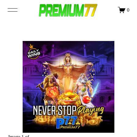
DAFTAR
LOGIN
0
SHOP
OUR STORY
BLOG
Image 1 of