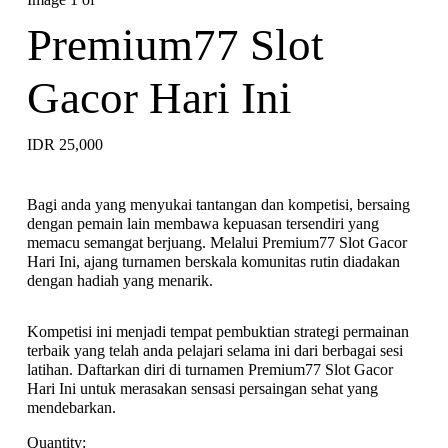
Premium77 Slot
Gacor Hari Ini
IDR 25,000
Bagi anda yang menyukai tantangan dan kompetisi, bersaing
dengan pemain lain membawa kepuasan tersendiri yang
memacu semangat berjuang. Melalui
Premium77
Slot Gacor
Hari Ini, ajang turnamen berskala komunitas rutin diadakan
dengan hadiah yang menarik.
Kompetisi ini menjadi tempat pembuktian strategi permainan
terbaik yang telah anda pelajari selama ini dari berbagai sesi
latihan. Daftarkan diri di turnamen
Premium77 Slot Gacor
Hari Ini
untuk merasakan sensasi persaingan sehat yang
mendebarkan.
Quantity: